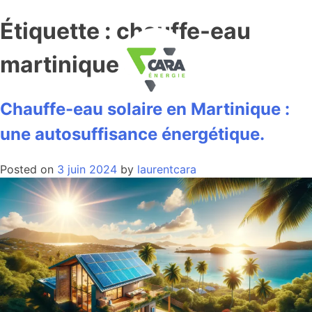
Étiquette :
chauffe-eau
martinique
Chauffe-eau solaire en Martinique :
une autosuffisance énergétique.
Posted on
3 juin 2024
by
laurentcara