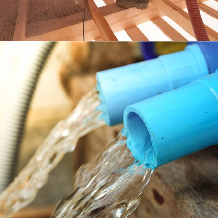
ISOLATION
En
savoir
plus