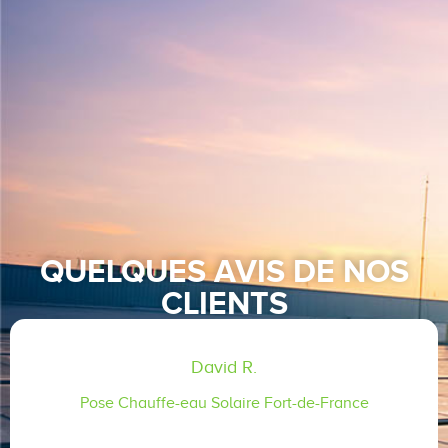
CLIMATISATION
PERFORMANTE
En savoir
QUELQUES AVIS DE NOS
plus
CLIENTS
David R.
Pose Chauffe-eau Solaire Fort-de-France