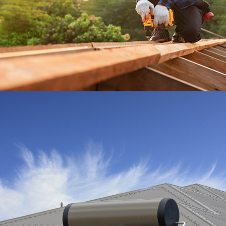
En
savoir
plus
TOITURE
En
savoir
plus