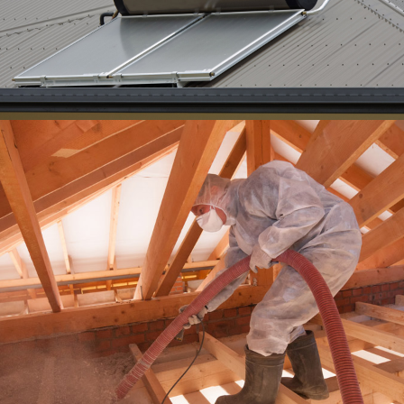
CHAUFFE-EAU
SOLAIRE
En
savoir
plus