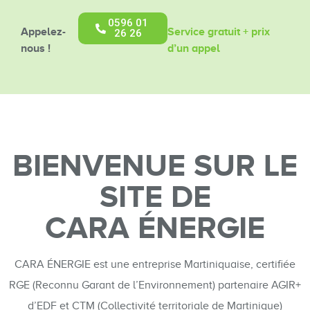
This
0596 01
field
Appelez-
Service gratuit + prix
26 26
should
nous !
d’un appel
be
left
blank
BIENVENUE SUR LE
SITE DE
CARA ÉNERGIE
CARA ÉNERGIE est une entreprise Martiniquaise, certifiée
RGE (Reconnu Garant de l’Environnement) partenaire AGIR+
d’EDF et CTM (Collectivité territoriale de Martinique)